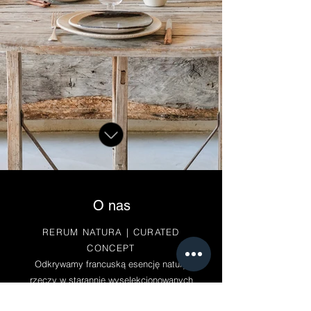
O nas
RERUM NATURA | CURATED
CONCEPT
Odkrywamy francuską esencję natury
rzeczy w starannie wyselekcjonowanych
produktach, łączących tradycję, rzemiosło